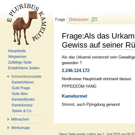
Frage
Diskussion
F/b
Frage:Als das Urkam
Gewiss auf seiner R
Hauptseite
Wechseln zu:
Navigation
,
Suche
Wegweiser
Als das Urkamel seinerzeit sein Gewalti
Zufällige Seite
geworden ?
Empfohlene Seiten
2.246.124.172
Schwesterprojekte
Nordkoreas Hauptstadt entstand daraus:
KameloNews
PPPEEEÖM-YANG
Gute Frage
Gute Idee
Kamelurmel
KameloBooks
Stimmt, auch Pjöngdung genannt
Kamelionary
Spiele & Co.
Mitmachen
Werkzeuge
Diese Seite wurde zuletzt am 2. Juni 2015 um 09:32