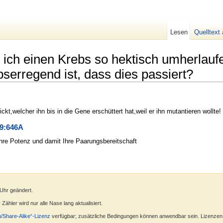
Lesen
Quelltext
ich einen Krebs so hektisch umherlaufen
bserregend ist, dass dies passiert?
ickt,welcher ihn bis in die Gene erschüttert hat,weil er ihn mutantieren woll
9:646A
Ihre Potenz und damit Ihre Paarungsbereitschaft
 Uhr geändert.
ähler wird nur alle Nase lang aktualisiert.
n/Share-Alike“-Lizenz
verfügbar; zusätzliche Bedingungen können anwendbar sein. Lizenzen f