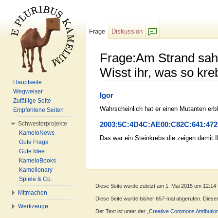
Frage
Diskussion
F/b
Frage:Am Strand sah 
Wisst ihr, was so kre
Hauptseite
Wechseln zu:
Navigation
,
Suche
Wegweiser
Igor
Zufällige Seite
Wahrscheinlich hat er einen Mutanten erbl
Empfohlene Seiten
Schwesterprojekte
2003:5C:4D4C:AE00:C82C:641:472
KameloNews
Das war ein Steinkrebs die zeigen damit 
Gute Frage
Gute Idee
KameloBooks
Kamelionary
Spiele & Co.
Diese Seite wurde zuletzt am 1. Mai 2015 um 12:14
Mitmachen
Diese Seite wurde bisher 657-mal abgerufen. Dieser Z
Werkzeuge
Der Text ist unter der
„Creative Commons Attributio