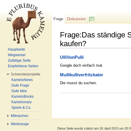
Frage
Diskussion
F/b
Frage:Das ständige S
kaufen?
Hauptseite
Wechseln zu:
Navigation
,
Suche
Wegweiser
UlliVonPulli
Zufällige Seite
Google doch einfach mal.
Empfohlene Seiten
Schwesterprojekte
Mullikulliverfritzkater
KameloNews
Die musst du suchen.
Gute Frage
Gute Idee
KameloBooks
Kamelionary
Spiele & Co.
Mitmachen
Werkzeuge
Diese Seite wurde zuletzt am 18. April 2013 um 20: