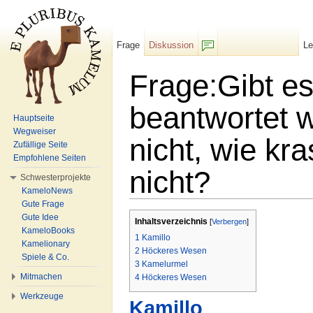
Frage
Diskussion
L
F/b
Frage:Gibt es
beantwortet 
Hauptseite
Wegweiser
nicht, wie kr
Zufällige Seite
Empfohlene Seiten
nicht?
Schwesterprojekte
KameloNews
Wechseln zu:
Navigation
,
Suche
Gute Frage
Gute Idee
Inhaltsverzeichnis
[
Verbergen
]
KameloBooks
1
Kamillo
Kamelionary
2
Höckeres Wesen
Spiele & Co.
3
Kamelurmel
Mitmachen
4
Höckeres Wesen
Werkzeuge
Kamillo