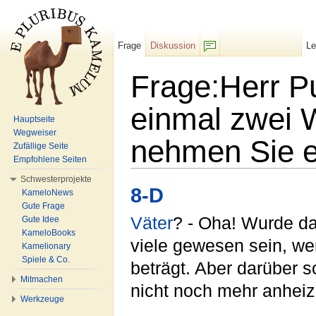
Frage
Diskussion
L
F/b
Frage:Herr Pu
einmal zwei
Hauptseite
Wegweiser
nehmen Sie e
Zufällige Seite
Empfohlene Seiten
Wechseln zu:
Navigation
,
Suche
Schwesterprojekte
8-D
KameloNews
Gute Frage
Väter
? - Oha! Wurde d
Gute Idee
KameloBooks
viele gewesen sein, we
Kamelionary
Spiele & Co.
beträgt. Aber darüber 
Mitmachen
nicht noch mehr anheiz
Werkzeuge