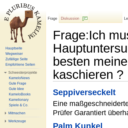
Frage
Diskussion
L
F/b
Frage:Ich m
Hauptuntersu
Hauptseite
Wegweiser
besten meine
Zufällige Seite
Empfohlene Seiten
kaschieren ?
Schwesterprojekte
KameloNews
Wechseln zu:
Navigation
,
Suche
Gute Frage
Gute Idee
Seppiverseckelt
KameloBooks
Kamelionary
Eine maßgeschneiderte
Spiele & Co.
Prüfer Garantiert überha
Mitmachen
Werkzeuge
Palm Kunkel