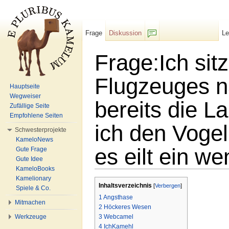
Frage
Diskussion
L
F/b
Frage:Ich sit
Flugzeuges 
Hauptseite
Wegweiser
bereits die
Zufällige Seite
Empfohlene Seiten
ich den Vogel 
Schwesterprojekte
KameloNews
es eilt ein we
Gute Frage
Gute Idee
KameloBooks
Wechseln zu:
Navigation
,
Suche
Kamelionary
Inhaltsverzeichnis
[
Verbergen
]
Spiele & Co.
1
Angsthase
Mitmachen
2
Höckeres Wesen
Werkzeuge
3
Webcamel
4
IchKamehl