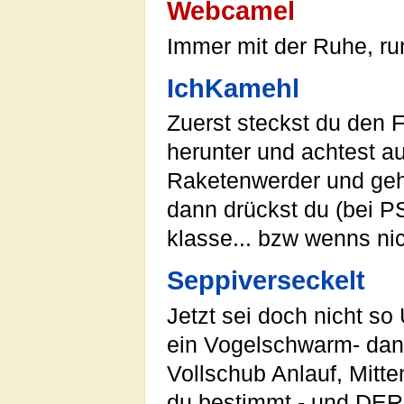
Webcamel
Immer mit der Ruhe, run
IchKamehl
Zuerst steckst du den 
herunter und achtest a
Raketenwerder und geh
dann drückst du (bei 
klasse... bzw wenns ni
Seppiverseckelt
Jetzt sei doch nicht s
ein Vogelschwarm- dann
Vollschub Anlauf, Mitt
du bestimmt - und DER 