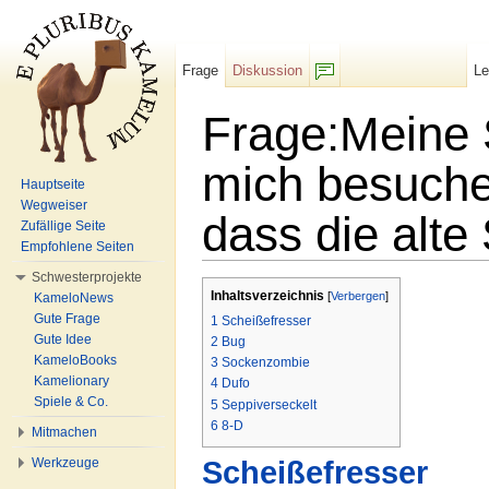
Frage
Diskussion
L
F/b
Frage:Meine 
mich besuche
Hauptseite
Wegweiser
dass die alt
Zufällige Seite
Empfohlene Seiten
Wechseln zu:
Navigation
,
Suche
Schwesterprojekte
Inhaltsverzeichnis
[
Verbergen
]
KameloNews
Gute Frage
1
Scheißefresser
Gute Idee
2
Bug
KameloBooks
3
Sockenzombie
Kamelionary
4
Dufo
Spiele & Co.
5
Seppiverseckelt
6
8-D
Mitmachen
Werkzeuge
Scheißefresser