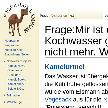
Frage
Diskussion
L
F/b
Frage:Mir ist 
Kochwasser ge
Hauptseite
Wegweiser
nicht mehr. W
Zufällige Seite
Empfohlene Seiten
Wechseln zu:
Navigation
,
Suche
Schwesterprojekte
Kamelurmel
KameloNews
Gute Frage
Das Wasser ist übergek
Gute Idee
KameloBooks
die Kühltruhe geflossen
Kamelionary
Spiele & Co.
wurde vom Eismann abge
Mitmachen
Vegesack
aus für die
N
Werkzeuge
"Polarstern" verschifft.