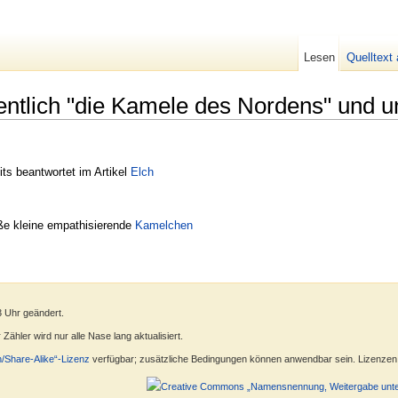
Lesen
Quelltext
entlich "die Kamele des Nordens" und 
its beantwortet im Artikel
Elch
ße kleine empathisierende
Kamelchen
3 Uhr geändert.
ähler wird nur alle Nase lang aktualisiert.
n/Share-Alike“-Lizenz
verfügbar; zusätzliche Bedingungen können anwendbar sein. Lizenzen f