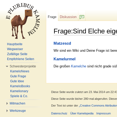
Frage
Diskussion
F/b
Frage:Sind Elche eig
Wechseln zu:
Navigation
,
Suche
Matzescd
Hauptseite
Wegweiser
Wir sind ein Wiki und Deine Frage ist bere
Zufällige Seite
Kamelurmel
Empfohlene Seiten
Die großen
Kamelche
sind nicht grade sü
Schwesterprojekte
KameloNews
Gute Frage
Gute Idee
KameloBooks
Kamelionary
Diese Seite wurde zuletzt am 23. Mai 2014 um 22:4
Spiele & Co.
Diese Seite wurde bisher 280-mal abgerufen. Dieser Z
Mitmachen
Der Text ist unter der
„Creative Commons Attributio
Werkzeuge
Datenschutz
Über Kamelopedia
Impressum