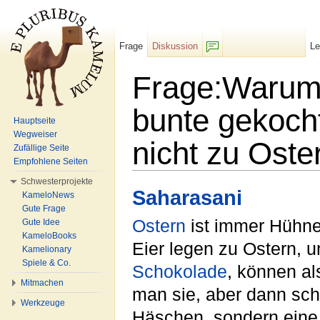
Frage
Diskussion
L
F/b
Frage:Warum 
bunte gekoch
Hauptseite
Wegweiser
nicht zu Oste
Zufällige Seite
Empfohlene Seiten
Wechseln zu:
Navigation
,
Suche
Schwesterprojekte
Saharasani
KameloNews
Gute Frage
Ostern
ist immer Hühne
Gute Idee
KameloBooks
Eier legen zu Ostern, 
Kamelionary
Spiele & Co.
Schokolade
, können al
Mitmachen
man sie, aber dann sch
Werkzeuge
Häschen, sondern eine 