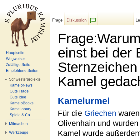
Frage
Diskussion
L
F/b
Frage:Warum 
einst bei der 
Hauptseite
Wegweiser
Sternzeichen
Zufällige Seite
Empfohlene Seiten
Kamel gedac
Schwesterprojekte
KameloNews
Wechseln zu:
Navigation
,
Suche
Gute Frage
Gute Idee
Kamelurmel
KameloBooks
Kamelionary
Für die
Griechen
ware
Spiele & Co.
Olivenhain und wurden 
Mitmachen
Kamel wurde außerdem 
Werkzeuge