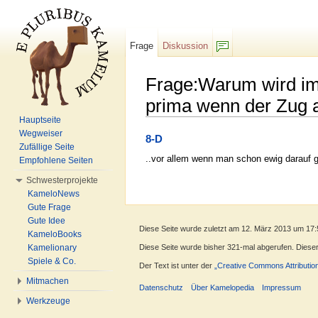
Frage
Diskussion
F/b
Frage:Warum wird imm
prima wenn der Zug a
Hauptseite
Wechseln zu:
Navigation
,
Suche
Wegweiser
8-D
Zufällige Seite
..vor allem wenn man schon ewig darauf g
Empfohlene Seiten
Schwesterprojekte
KameloNews
Gute Frage
Gute Idee
Diese Seite wurde zuletzt am 12. März 2013 um 17:
KameloBooks
Kamelionary
Diese Seite wurde bisher 321-mal abgerufen. Dieser Z
Spiele & Co.
Der Text ist unter der
„Creative Commons Attributio
Mitmachen
Datenschutz
Über Kamelopedia
Impressum
Werkzeuge