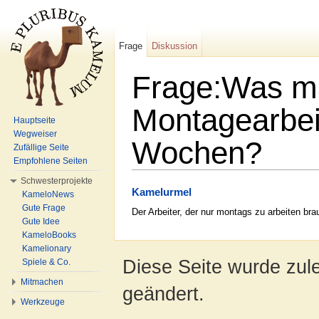
Frage
Diskussion
Frage:Was ma
Montagearbei
Hauptseite
Wegweiser
Wochen?
Zufällige Seite
Empfohlene Seiten
Wechseln zu:
Navigation
,
Suche
Schwesterprojekte
Kamelurmel
KameloNews
Gute Frage
Der Arbeiter, der nur montags zu arbeiten br
Gute Idee
KameloBooks
Kamelionary
Diese Seite wurde zul
Spiele & Co.
Mitmachen
geändert.
Werkzeuge