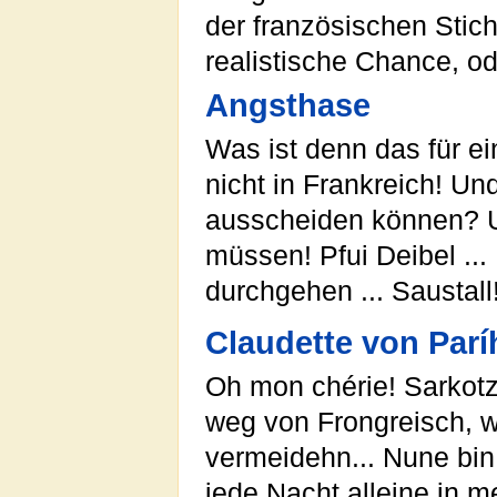
der französischen Stic
realistische Chance, od
Angsthase
Was ist denn das für ei
nicht in Frankreich! Un
ausscheiden können? Und
müssen! Pfui Deibel ..
durchgehen ... Saustall
Claudette von Parí
Oh mon chérie! Sarkotzy
weg von Frongreisch, 
vermeidehn... Nune bin
jede Nacht alleine in m