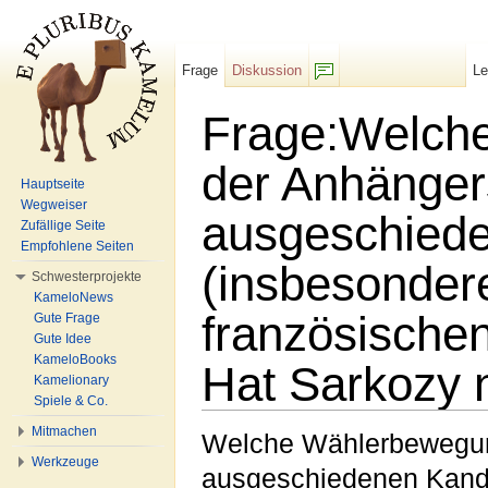
Frage
Diskussion
L
F/b
Frage:Welch
der Anhänger
Hauptseite
Wegweiser
ausgeschied
Zufällige Seite
Empfohlene Seiten
(insbesondere
Schwesterprojekte
KameloNews
französische
Gute Frage
Gute Idee
KameloBooks
Hat Sarkozy
Kamelionary
Spiele & Co.
Wechseln zu:
Navigation
,
Suche
Mitmachen
Welche Wählerbewegun
Werkzeuge
ausgeschiedenen Kandi