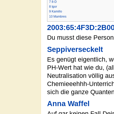
7
8-D
8
Igor
9
Kamillo
10
Mambres
2003:65:4F3D:2B0
Du musst diese Person
Seppiverseckelt
Es genügt eigentlich, 
PH-Wert hat wie du, (all
Neutralisation völlig au
Chemieeehhh-Unterricht
sich die ganze Quanten
Anna Waffel
Auf gar keinen Fall Dei