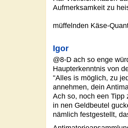
Aufmerksamkeit zu heis
müffelnden Käse-Quant
Igor
@8-D ach so enge würd 
Haupterkenntnis von d
"Alles is möglich, zu j
annehmen, dein Antima
Ach so, noch een Tipp z
in nen Geldbeutel guck
nämlich festgestellt, d
Antimaterieansammlung