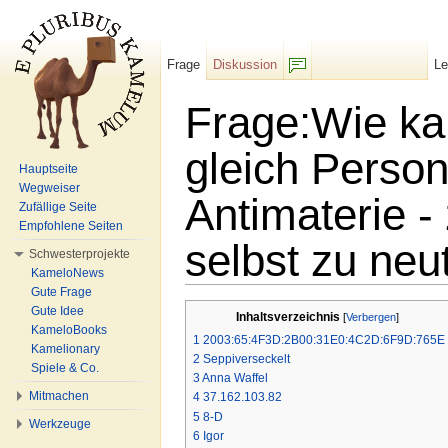
Frage
Diskussion
L
F/b
Frage:Wie kan
gleich Person
Hauptseite
Wegweiser
Antimaterie -
Zufällige Seite
Empfohlene Seiten
selbst zu neu
Schwesterprojekte
KameloNews
Wechseln zu:
Navigation
,
Suche
Gute Frage
Gute Idee
Inhaltsverzeichnis
[
Verbergen
]
KameloBooks
1
2003:65:4F3D:2B00:31E0:4C2D:6F9D:765E
Kamelionary
2
Seppiverseckelt
Spiele & Co.
3
Anna Waffel
Mitmachen
4
37.162.103.82
5
8-D
Werkzeuge
6
Igor