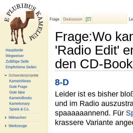
Frage
Diskussion
L
F/b
Frage:Wo kann
'Radio Edit'
Hauptseite
Wegweiser
den CD-Bookl
Zufällige Seite
Empfohlene Seiten
Wechseln zu:
Navigation
,
Suche
Schwesterprojekte
8-D
KameloNews
Gute Frage
Leider ist es bisher bl
Gute Idee
KameloBooks
und im Radio auszustr
Kamelionary
Spiele & Co.
spaaaaaannend. Für
Sp
Mitmachen
krassere Variante ange
Werkzeuge