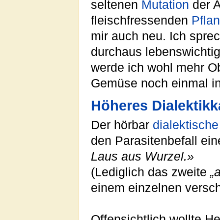
seltenen
Mutation
der A
fleischfressenden
Pfla
mir auch neu. Ich sprec
durchaus lebenswichti
werde ich wohl mehr Oba
Gemüse noch einmal i
Höheres Dialektik
Der hörbar
dialektische
den Parasitenbefall ei
Laus aus Wurzel.»
(Lediglich das zweite
„
einem einzelnen verschl
Offensichtlich wollte H