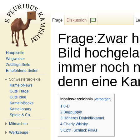
Frage
Diskussion
L
F/b
Frage:Zwar ha
Bild hochgela
Hauptseite
Wegweiser
immer noch ni
Zufällige Seite
Empfohlene Seiten
denn eine Ka
Schwesterprojekte
KameloNews
Wechseln zu:
Navigation
,
Suche
Gute Frage
Gute Idee
Inhaltsverzeichnis
[
Verbergen
]
KameloBooks
1
8-D
Kamelionary
2
Bugpuppet
Spiele & Co.
3
Höheres Dialektikkamel
Mitmachen
4
Charly Whisky
5
Cptn. Schluck PikAs
Werkzeuge