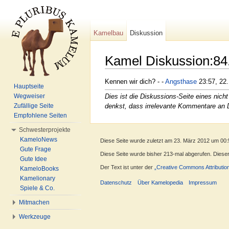
Kamelbau
Diskussion
Kamel Diskussion:84
Wechseln zu:
Navigation
,
Suche
Kennen wir dich? - -
Angsthase
23:57, 22.
Hauptseite
Dies ist die Diskussions-Seite eines ni
Wegweiser
denkst, dass irrelevante Kommentare an 
Zufällige Seite
Empfohlene Seiten
Schwesterprojekte
KameloNews
Diese Seite wurde zuletzt am 23. März 2012 um 00:
Gute Frage
Diese Seite wurde bisher 213-mal abgerufen. Dieser Z
Gute Idee
Der Text ist unter der
„Creative Commons Attributio
KameloBooks
Kamelionary
Datenschutz
Über Kamelopedia
Impressum
Spiele & Co.
Mitmachen
Werkzeuge