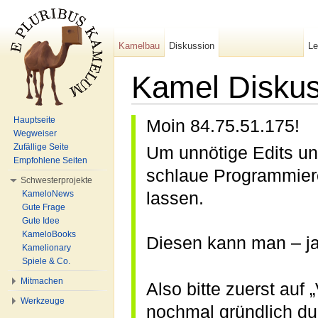
Kamelbau
Diskussion
L
Kamel Diskus
Wechseln zu:
Navigation
,
Suche
Hauptseite
Moin 84.75.51.175!
Wegweiser
Zufällige Seite
Um unnötige Edits un
Empfohlene Seiten
schlaue Programmier
Schwesterprojekte
KameloNews
lassen.
Gute Frage
Gute Idee
KameloBooks
Diesen kann man – j
Kamelionary
Spiele & Co.
Mitmachen
Also bitte zuerst auf
Werkzeuge
nochmal gründlich dur