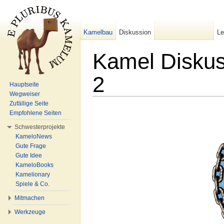
Kamelbau
Diskussion
L
Kamel Diskus
2
Hauptseite
Wegweiser
Wechseln zu:
Navigation
,
Suche
Zufällige Seite
Empfohlene Seiten
Schwesterprojekte
KameloNews
Gute Frage
Gute Idee
KameloBooks
Kamelionary
Spiele & Co.
Mitmachen
Werkzeuge