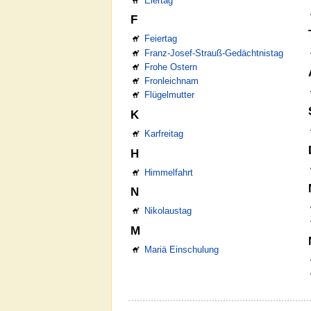
Eiertag
F
Feiertag
Franz-Josef-Strauß-Gedächtnistag
Frohe Ostern
Fronleichnam
Flügelmutter
K
Karfreitag
H
Himmelfahrt
N
Nikolaustag
M
Mariä Einschulung