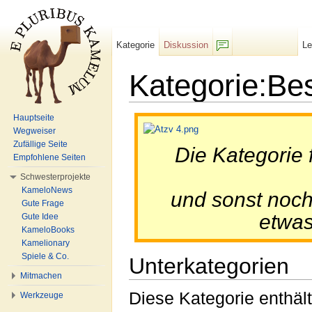
Kategorie
Diskussion
L
F/b
Kategorie:Be
Wechseln zu:
Navigation
,
Suche
Hauptseite
Wegweiser
Zufällige Seite
Die Kategorie 
Empfohlene Seiten
Schwesterprojekte
KameloNews
und sonst noch
Gute Frage
etwas
Gute Idee
KameloBooks
Kamelionary
Spiele & Co.
Unterkategorien
Mitmachen
Diese Kategorie enthält
Werkzeuge