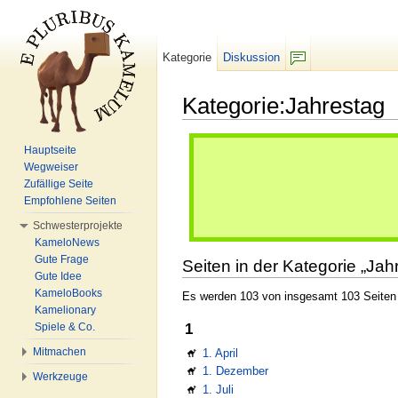
Kategorie
Diskussion
F/b
Kategorie:Jahrestag
Wechseln zu:
Navigation
,
Suche
Hauptseite
Wegweiser
Zufällige Seite
Empfohlene Seiten
Schwesterprojekte
KameloNews
Gute Frage
Seiten in der Kategorie „Jah
Gute Idee
KameloBooks
Es werden 103 von insgesamt 103 Seiten i
Kamelionary
Spiele & Co.
1
Mitmachen
1. April
1. Dezember
Werkzeuge
1. Juli