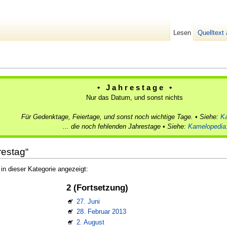
Lesen
Quelltext
• J a h r e s t a g e •
Nur das Datum, und sonst nichts
Für Gedenktage, Feiertage, und sonst noch wichtige Tage. • Siehe:
Ka
... die noch fehlenden Jahrestage • Siehe:
Kamelopedia
restag“
n dieser Kategorie angezeigt:
2 (Fortsetzung)
27. Juni
28. Februar 2013
2. August