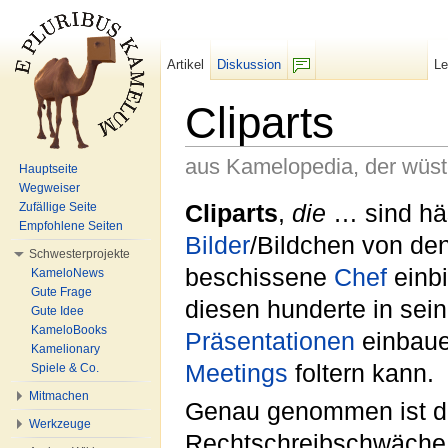
Artikel
Diskussion
L
F/b
Cliparts
aus Kamelopedia, der wüs
Hauptseite
Wegweiser
Wechseln zu:
Navigation
,
Suche
Cliparts
,
die
… sind hä
Zufällige Seite
Empfohlene Seiten
Bilder
/Bildchen von den
Schwesterprojekte
beschissene
Chef
einbi
KameloNews
Gute Frage
diesen hunderte in sei
Gute Idee
KameloBooks
Präsentationen
einbaue
Kamelionary
Meetings
foltern kann.
Spiele & Co.
Mitmachen
Genau genommen ist 
Werkzeuge
Rechtschreibschwäche