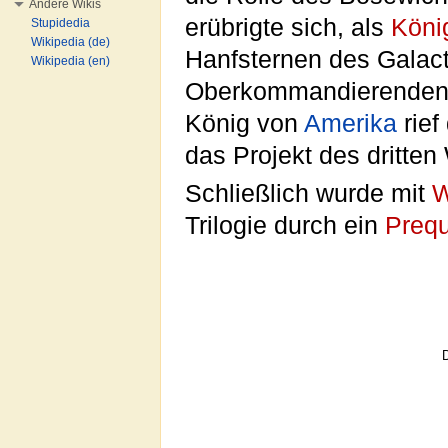
Andere Wikis
erübrigte sich, als
König
Stupidedia
Wikipedia (de)
Hanfsternen des Galac
Wikipedia (en)
Oberkommandierenden 
König von
Amerika
rief
das Projekt des dritten
Schließlich wurde mit
W
Trilogie durch ein
Prequ