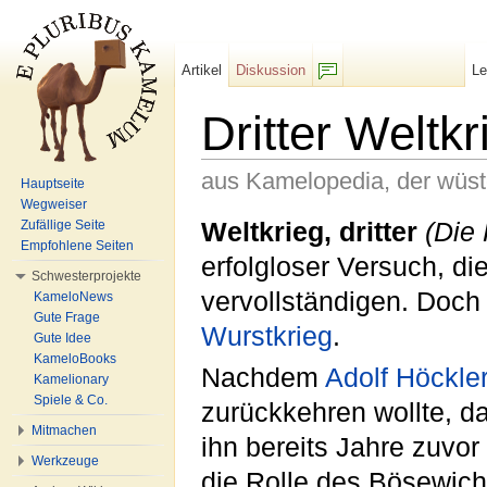
Artikel
Diskussion
L
F/b
Dritter Weltkr
aus Kamelopedia, der wüs
Hauptseite
Wegweiser
Wechseln zu:
Navigation
,
Suche
Weltkrieg, dritter
(Die
Zufällige Seite
Empfohlene Seiten
erfolgloser Versuch, di
Schwesterprojekte
vervollständigen. Doch
KameloNews
Gute Frage
Wurstkrieg
.
Gute Idee
KameloBooks
Nachdem
Adolf Höckle
Kamelionary
Spiele & Co.
zurückkehren wollte, d
Mitmachen
ihn bereits Jahre zuvo
Werkzeuge
die Rolle des Bösewich