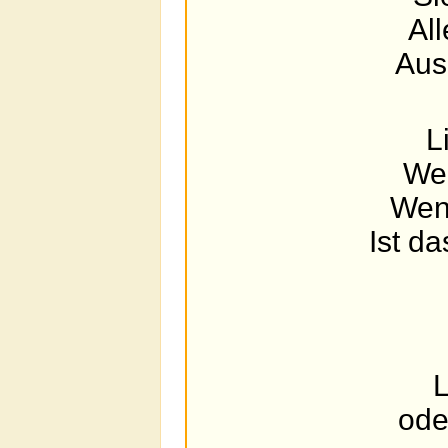
Al
Aus
L
We
Wenn
Ist d
L
ode