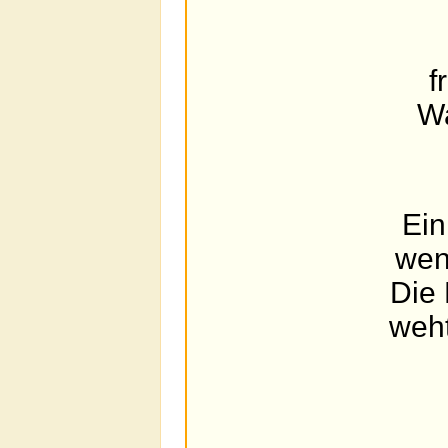
f
Wa
Ein
wen
Die 
weht