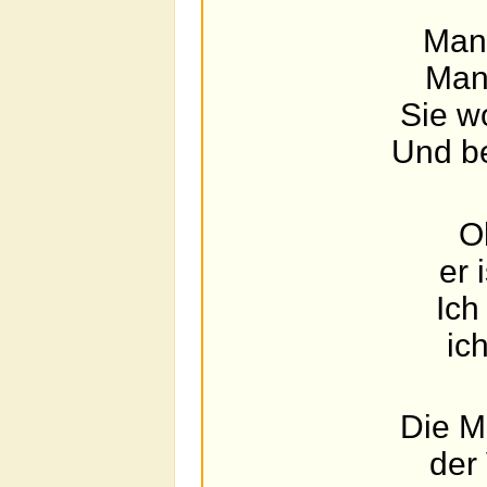
Manc
Man
Sie w
Und b
Oh
er 
Ich
ic
Die M
der