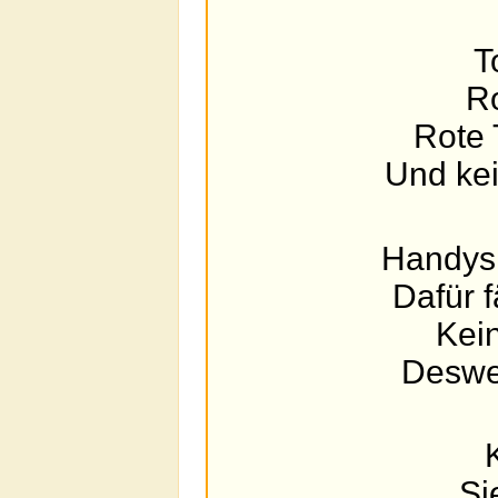
T
Ro
Rote 
Und kei
Handys
Dafür 
Kein
Desweg
Si