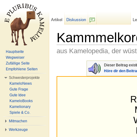
Artikel
Diskussion
L
F/b
Kammmelkorde
aus Kamelopedia, der wüs
Hauptseite
Wegweiser
Wechseln zu:
Navigation
,
Suche
Zufällige Seite
Dieser Beitrag exis
Empfohlene Seiten
Höre dir den Beitr
Schwesterprojekte
KameloNews
Gute Frage
Gute Idee
R
KameloBooks
Kamelionary
Spiele & Co.
Mitmachen
Werkzeuge