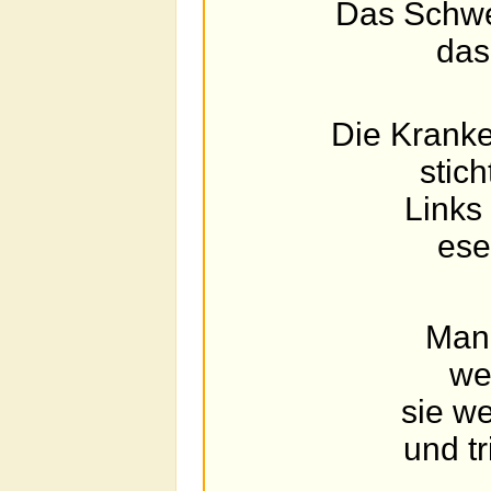
Das Schwe
das
Die Krank
stich
Links
ese
Man
wei
sie w
und t