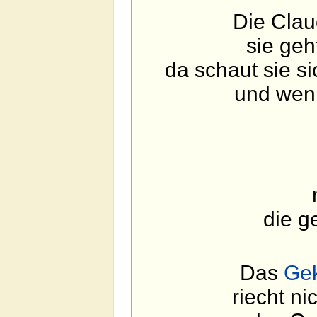
Die Clau
sie geh
da schaut sie s
und wenn
die g
Das
Gek
riecht n