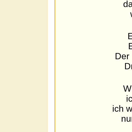
da
E
E
Der 
Dr
Wi
i
ich w
nur