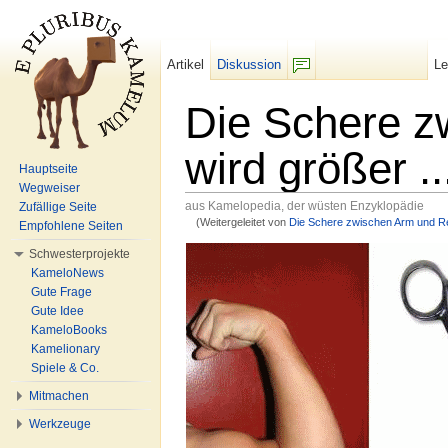
Artikel
Diskussion
L
F/b
Die Schere z
wird größer ..
Hauptseite
Wegweiser
aus Kamelopedia, der wüsten Enzyklopädie
Zufällige Seite
(Weitergeleitet von
Die Schere zwischen Arm und R
Empfohlene Seiten
Wechseln zu:
Navigation
,
Suche
Schwesterprojekte
KameloNews
Gute Frage
Gute Idee
KameloBooks
Kamelionary
Spiele & Co.
Mitmachen
Werkzeuge