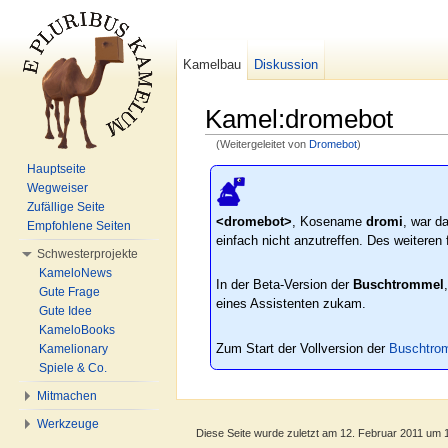
Kamelbau
Diskussion
Kamel:dromebot
(Weitergeleitet von
Dromebot
)
Wechseln zu:
Navigation
,
Suche
Hauptseite
Wegweiser
Zufällige Seite
<dromebot>
, Kosename
dromi
, war d
Empfohlene Seiten
einfach nicht anzutreffen. Des weiteren 
Schwesterprojekte
KameloNews
In der Beta-Version der
Buschtrommel
Gute Frage
eines Assistenten zukam.
Gute Idee
KameloBooks
Zum Start der Vollversion der
Buschtro
Kamelionary
Spiele & Co.
Mitmachen
Werkzeuge
Diese Seite wurde zuletzt am 12. Februar 2011 um 