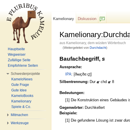
Kamelionary
Diskussion
F/b
Kamelionary:Durchda
aus Kamelionary, dem wüsten Wörterbuch
(Weitergeleitet von
Durchdacht
)
Hauptseite
Wechseln zu:
Navigation
,
Suche
Wegweiser
Baufachbegriff,
s
Zufällige Seite
Empfohlene Seiten
Aussprache:
Schwesterprojekte
IPA
: [ðʉɹçðɑːçʈ]
KameloNews
Silbentrennung:
Dur
chd
8
Gute Frage
Gute Idee
Bedeutungen:
KameloBooks
[1] Die Konstruktion eines Gebäudes 
Kamelionary
Spiele & Co.
Gegenwörter:
Durchkellert
Beispiele:
Mitmachen
[1] Die gefundene Lösung ist zwar
dur
Werkzeuge