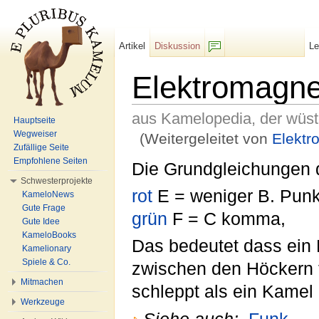
Artikel
Diskussion
L
F/b
Elektromagn
aus Kamelopedia, der wüs
Hauptseite
Wegweiser
(Weitergeleitet von
Elektr
Zufällige Seite
Wechseln zu:
Navigation
,
Suche
Empfohlene Seiten
Die Grundgleichungen 
Schwesterprojekte
rot
E = weniger B. Punk
KameloNews
Gute Frage
grün
F = C komma,
Gute Idee
KameloBooks
Das bedeutet dass ein
Kamelionary
Spiele & Co.
zwischen den Höckern t
Mitmachen
schleppt als ein Kame
Werkzeuge