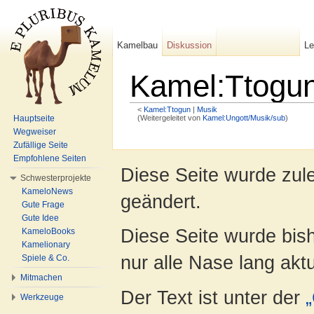
Kamelbau
Diskussion
L
Kamel:Ttogun
<
Kamel:Ttogun
‎ |
Musik
(Weitergeleitet von
Kamel:Ungott/Musik/sub
)
Hauptseite
Wechseln zu:
Navigation
,
Suche
Wegweiser
Zufällige Seite
Empfohlene Seiten
Diese Seite wurde zul
Schwesterprojekte
KameloNews
geändert.
Gute Frage
Gute Idee
Diese Seite wurde bish
KameloBooks
Kamelionary
nur alle Nase lang aktua
Spiele & Co.
Mitmachen
Der Text ist unter der
Werkzeuge