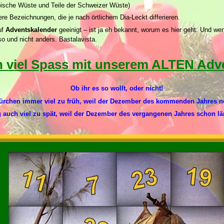
ische Wüste und Teile der Schweizer Wüste)
e Bezeichnungen, die je nach örtlichem Dia-Leckt differieren.
uf
Adventskalender
geeinigt – ist ja eh bekannt, worum es hier geht. Und we
o und nicht anders. Bastalavista.
n viel Spass mit unserem ALTEN Adv
Ob ihr es so wollt, oder nicht!
 Türchen immer viel zu früh, weil der Dezember des kommenden Jahres
g auch viel zu spät, weil der Dezember des vergangenen Jahres schon lä