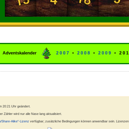
Adventskalender
2 0 0 7
•
2 0 0 8
•
2 0 0 9
•
2 0 1
m 20:21 Uhr geändert.
 Zähler wird nur alle Nase lang aktualisiert.
n/Share-Alike“-Lizenz
verfügbar; zusätzliche Bedingungen können anwendbar sein. Lizenzen f