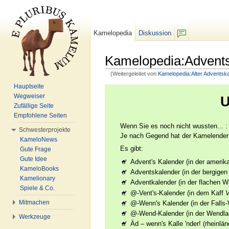
Kamelopedia
Diskussion
F/b
Kamelopedia:Advents
(Weitergeleitet von
Kamelopedia:Alter Adventsk
Wechseln zu:
Navigation
,
Suche
Hauptseite
Wegweiser
Zufällige Seite
Empfohlene Seiten
Wenn Sie es noch nicht wussten... :
Schwesterprojekte
Je nach Gegend hat der Kamelender
KameloNews
Es gibt:
Gute Frage
Gute Idee
Advent's Kalender (in der amerik
KameloBooks
Adventskalender (in der bergigen
Kamelionary
Adventkalender (in der flachen W
Spiele & Co.
@-Vent's-Kalender (in dem Kaff
Mitmachen
@-Wenn's Kalender (in der Falls
@-Wend-Kalender (in der Wendl
Werkzeuge
Äd – wenn's Kalle 'nder! (rheinlä