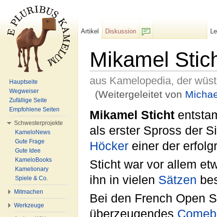
Artikel
Diskussion
L
F/b
Mikamel Stic
aus Kamelopedia, der wüs
Hauptseite
Wegweiser
(Weitergeleitet von
Michae
Zufällige Seite
Wechseln zu:
Navigation
,
Suche
Empfohlene Seiten
Mikamel Sticht
entstam
Schwesterprojekte
als erster Spross der S
KameloNews
Gute Frage
Höcker
einer der erfol
Gute Idee
KameloBooks
Sticht war vor allem e
Kamelionary
ihn in vielen
Sätzen
bes
Spiele & Co.
Mitmachen
Bei den French Open Sa
Werkzeuge
überzeugendes
Comeb