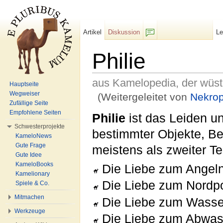
Artikel
Diskussion
L
F/b
Philie
aus Kamelopedia, der wüs
Hauptseite
Wegweiser
(Weitergeleitet von
Nekrop
Zufällige Seite
Wechseln zu:
Navigation
,
Suche
Empfohlene Seiten
Philie
ist das Leiden u
Schwesterprojekte
bestimmter Objekte, B
KameloNews
Gute Frage
meistens als zweiter Te
Gute Idee
KameloBooks
Die Liebe zum Angel
Kamelionary
Die Liebe zum Nordp
Spiele & Co.
Mitmachen
Die Liebe zum Wasse
Werkzeuge
Die Liebe zum Abwas