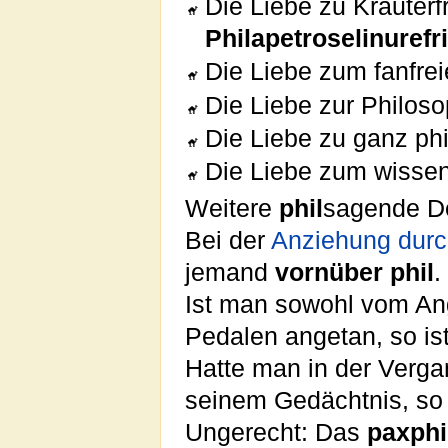
Die Liebe zu Kräuterf
Philapetroselinurefr
Die Liebe zum fanfre
Die Liebe zur Philoso
Die Liebe zu ganz ph
Die Liebe zum wissen
Weitere
phil
sagende D
Bei der
Anziehung dur
jemand
vornüber phil
.
Ist man sowohl vom Ang
Pedalen angetan, so i
Hatte man in der Verg
seinem Gedächtnis, so
Ungerecht: Das
paxphi