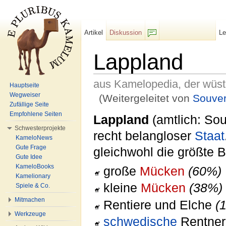
Artikel
Diskussion
L
F/b
Lappland
aus Kamelopedia, der wüs
Hauptseite
Wegweiser
(Weitergeleitet von
Souver
Zufällige Seite
Wechseln zu:
Navigation
,
Suche
Empfohlene Seiten
Lappland
(amtlich: Sou
Schwesterprojekte
recht belangloser
Staat
KameloNews
Gute Frage
gleichwohl die größte B
Gute Idee
KameloBooks
große
Mücken
(60%)
Kamelionary
kleine
Mücken
(38%)
Spiele & Co.
Mitmachen
Rentiere und Elche
(
Werkzeuge
schwedische
Rentne