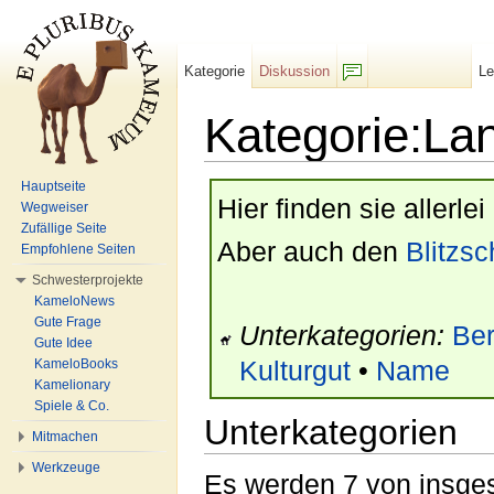
Kategorie
Diskussion
L
F/b
Kategorie:La
Wechseln zu:
Navigation
,
Suche
Hauptseite
Hier finden sie allerlei
Wegweiser
Zufällige Seite
Aber auch den
Blitzsc
Empfohlene Seiten
Schwesterprojekte
KameloNews
Gute Frage
Unterkategorien:
Ber
Gute Idee
KameloBooks
Kulturgut
•
Name
Kamelionary
Spiele & Co.
Unterkategorien
Mitmachen
Werkzeuge
Es werden 7 von insges