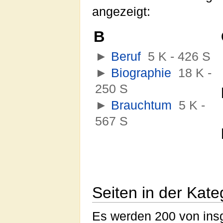
angezeigt:
B
►
Beruf
‎
5 K - 426 S
►
Biographie
‎
18 K -
250 S
►
Brauchtum
‎
5 K -
567 S
Seiten in der Kate
Es werden 200 von insg