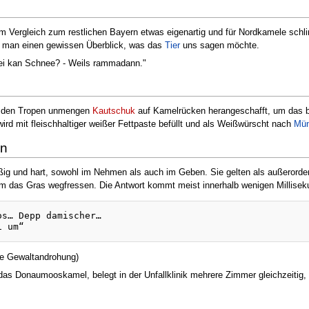
st im Vergleich zum restlichen Bayern etwas eigenartig und für Nordkamele sch
 man einen gewissen Überblick, was das
Tier
uns sagen möchte.
kei kan Schnee? - Weils rammadann."
us den Tropen unmengen
Kautschuk
auf Kamelrücken herangeschafft, um das be
d mit fleischhaltiger weißer Fettpaste befüllt und als Weißwürscht nach
Mü
en
g und hart, sowohl im Nehmen als auch im Geben. Sie gelten als außerordentl
hm das Gras wegfressen. Die Antwort kommt meist innerhalb wenigen Millisek
os… Depp damischer…

e Gewaltandrohung)
 das Donaumooskamel, belegt in der Unfallklinik mehrere Zimmer gleichzeit