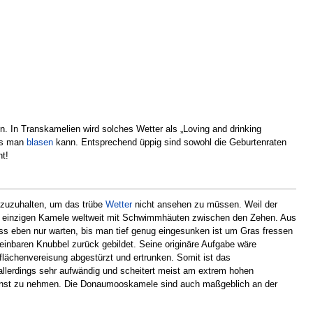
 In Transkamelien wird solches Wetter als „Loving and drinking
was man
blasen
kann. Entsprechend üppig sind sowohl die Geburtenraten
t!
 zuzuhalten, um das trübe
Wetter
nicht ansehen zu müssen. Weil der
ie einzigen Kamele weltweit mit Schwimmhäuten zwischen den Zehen. Aus
ss eben nur warten, bis man tief genug eingesunken ist um Gras fressen
inbaren Knubbel zurück gebildet. Seine originäre Aufgabe wäre
flächenvereisung abgestürzt und ertrunken. Somit ist das
lerdings sehr aufwändig und scheitert meist am extrem hohen
ch ernst zu nehmen. Die Donaumooskamele sind auch maßgeblich an der