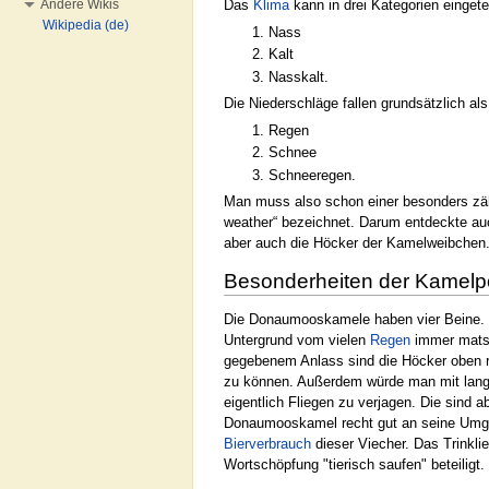
Das
Klima
kann in drei Kategorien eingete
Andere Wikis
Wikipedia (de)
Nass
Kalt
Nasskalt.
Die Niederschläge fallen grundsätzlich als
Regen
Schnee
Schneeregen.
Man muss also schon einer besonders zäh
weather“ bezeichnet. Darum entdeckte au
aber auch die Höcker der Kamelweibchen.
Besonderheiten der Kamelp
Die Donaumooskamele haben vier Beine. 
Untergrund vom vielen
Regen
immer matsc
gegebenem Anlass sind die Höcker oben re
zu können. Außerdem würde man mit lan
eigentlich Fliegen zu verjagen. Die sind 
Donaumooskamel recht gut an seine Umgeb
Bierverbrauch
dieser Viecher. Das Trinklie
Wortschöpfung "tierisch saufen" beteiligt.