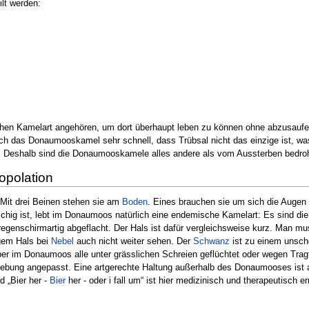
ilt werden:
en Kamelart angehören, um dort überhaupt leben zu können ohne abzusaufen.
ch das Donaumooskamel sehr schnell, dass Trübsal nicht das einzige ist, 
 Deshalb sind die Donaumooskamele alles andere als vom Aussterben bedroh
opolation
Mit drei Beinen stehen sie am
Boden
. Eines brauchen sie um sich die Augen
hig ist, lebt im Donaumoos natürlich eine endemische Kamelart: Es sind d
genschirmartig abgeflacht. Der Hals ist dafür vergleichsweise kurz. Man mu
gem Hals bei
Nebel
auch nicht weiter sehen. Der
Schwanz
ist zu einem unsche
aber im Donaumoos alle unter grässlichen Schreien geflüchtet oder wegen Trag
ung angepasst. Eine artgerechte Haltung außerhalb des Donaumooses ist al
d „Bier her -
Bier
her - oder i fall um“ ist hier medizinisch und therapeutis