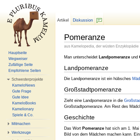
Artikel
Diskussion
F/b
Pomeranze
aus Kamelopedia, der wüsten Enzyklopädie
Wechseln zu:
Navigation
,
Suche
Hauptseite
Man unterscheidet
Landpomeranze
und
Wegweiser
Zufällige Seite
Landpomeranze
Empfohlene Seiten
Die Landpomeranze ist ein hübsches
Mäd
Schwesterprojekte
KameloNews
Großstadtpomeranze
Gute Frage
Gute Idee
Zieht eine Landpomeranze in die
Großsta
KameloBooks
Großstadtpomeranze. Am Rest des Mädche
Kamelionary
Spiele & Co.
Geschichte
Mitmachen
Das Wort
Pomeranze
hat sich am 1. Mai
Werkzeuge
Bild von dem Mädchen machen kann. Ein