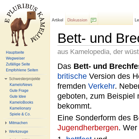
Artikel
Diskussion
L
F/b
Bett- und Bre
aus Kamelopedia, der wüs
Hauptseite
Wegweiser
Wechseln zu:
Navigation
,
Suche
Das
Bett- und Brechfe
Zufällige Seite
Empfohlene Seiten
britische
Version des Ho
Schwesterprojekte
fremden
Verkehr
. Nebe
KameloNews
Gute Frage
geboten, zum Beispiel 
Gute Idee
KameloBooks
bekommt.
Kamelionary
Spiele & Co.
Eine Sonderform des Be
Mitmachen
Jugendherbergen
. Wer 
Werkzeuge