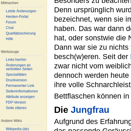
Besonders zu beachten i
Mitmachen
Denn ursprünglich wur
Letzte Änderungen
Herden-Portal
bezeichnet, wenn sie i
Forum
haben. Das war dann de
Chat
Qualitätssicherung
hat, oder sonstwie die
Hilfe
Dann war sie zu nichts
Werkzeuge
besch(w)eren. Seit der
Links hierhin
zwar nicht vom weibli
Änderungen an
verlinkten Seiten
dennoch werden heute a
Spezialitäten
Druckversion
ihre volle Schnarchleis
Permanenter Link
Seiteninformationen
Bettflaschen können in
Attribute anzeigen
FDP-Version
Die
Jungfrau
Seite zitieren
Aufgrund des Erfahrun
Andere Wikis
das passende Geräusc
Wikipedia (de)