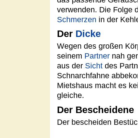
verwenden. Die Folge d
Schmerzen
in der Kehl
Der
Dicke
Wegen des großen Körp
seinem
Partner
nah gen
aus der
Sicht
des Partn
Schnarchfahne abbekom
Mietshaus macht es ke
gleiche.
Der Bescheidene
Der bescheiden Bestück