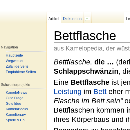
Artikel
Diskussion
L
F/b
Bettflasche
aus Kamelopedia, der wüs
Navigation
Wechseln zu:
Navigation
,
Suche
Hauptseite
Bettflasche,
die …
(der
Wegweiser
Zufällige Seite
Schlappschwänzin
, d
Empfohlene Seiten
Eine
Bettflasche
ist j
Schwesterprojekte
Leistung
im
Bett
eher m
KameloNews
Gute Frage
Flasche im Bett sein“
o
Gute Idee
Bettflaschen kommen in
KameloBooks
Kamelionary
ihres Körperbaus und i
Spiele & Co.