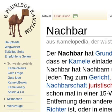
Artikel
Diskussion
L
F/b
Nachbar
aus Kamelopedia, der wüs
Hauptseite
Wegweiser
Wechseln zu:
Navigation
,
Suche
Der
Nachbar
hat
Grun
Zufällige Seite
Empfohlene Seiten
dass er
Kamele
einlade
Schwesterprojekte
Nachbar hat Nachbarn 
KameloNews
Gute Frage
jeden Tag zum
Gericht
Gute Idee
KameloBooks
Nachbarschaft
juristisc
Kamelionary
schon mal in einer 15-W
Spiele & Co.
Mitmachen
Entfernung dem andere
Werkzeuge
Richter
ist, oder in ein