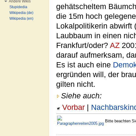
Andere Wikis
gehätscheltem Bäumchen
Stupidedia
Wikipedia (de)
die 15m hoch gelegen
Wikipedia (en)
Lokalpolitikerin abwirf
Laubbaum in einen nic
Frankfurt/oder?
AZ
2001
darauf aufmerksam, da
Es ist auch eine
Demok
ergründen will, der br
gilten nicht.
Siehe auch:
Vorbar
|
Nachbarskin
Bitte beachten S