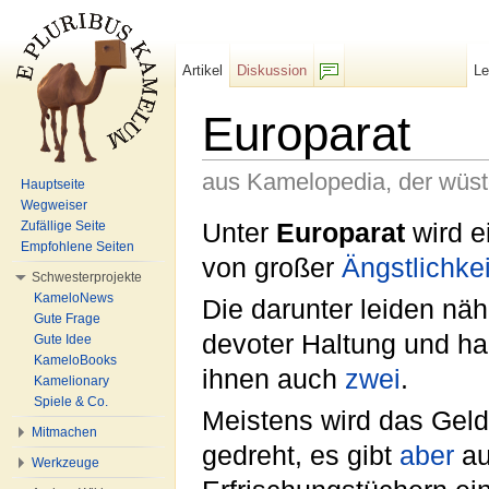
Artikel
Diskussion
L
F/b
Europarat
aus Kamelopedia, der wüs
Hauptseite
Wegweiser
Wechseln zu:
Navigation
,
Suche
Unter
Europarat
wird e
Zufällige Seite
Empfohlene Seiten
von großer
Ängstlichkei
Schwesterprojekte
KameloNews
Die darunter leiden näh
Gute Frage
devoter Haltung und h
Gute Idee
KameloBooks
ihnen auch
zwei
.
Kamelionary
Spiele & Co.
Meistens wird das Geld
Mitmachen
gedreht, es gibt
aber
au
Werkzeuge