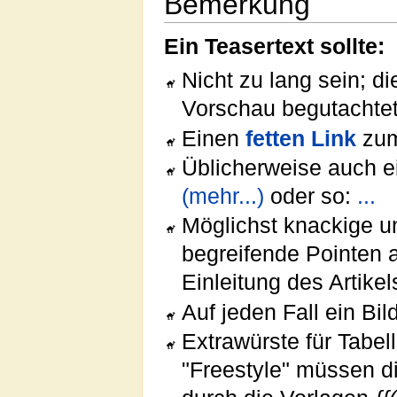
Bemerkung
Ein Teasertext sollte:
Nicht zu lang sein; d
Vorschau begutachtet
Einen
fetten Link
zum
Üblicherweise auch ei
(mehr...)
oder so:
...
Möglichst knackige 
begreifende Pointen 
Einleitung des Artike
Auf jeden Fall ein Bi
Extrawürste für Tabe
"Freestyle" müssen d