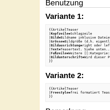
Benutzung
Variante 1:
{{ArtikelTeaser

|
Kopfzeile=
Schlagzeile

|
Bild=
Bildname inklusive Dateie
|
Grösse=
Bildgröße (d.h. eigentl
|
Bildausrichtung=
right oder lef
|
Text=
Teasertext. Siehe unten...
|
Fußzeile=
Weitere [[:Kategorie:
|
Bildunterschrift=
Wird dieser P
Variante 2:
{{ArtikelTeaser

|
Freestyle=
frei formatiert Tease