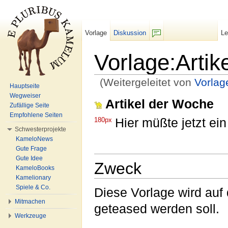
Vorlage
Diskussion
L
F/b
Vorlage:Artik
(Weitergeleitet von
Vorla
Hauptseite
Wechseln zu:
Navigation
,
Suche
Wegweiser
Artikel der Woche
Zufällige Seite
Empfohlene Seiten
180px
Hier müßte jetzt ei
Schwesterprojekte
KameloNews
Gute Frage
Gute Idee
Zweck
KameloBooks
Kamelionary
Spiele & Co.
Diese Vorlage wird auf 
Mitmachen
geteased werden soll.
Werkzeuge