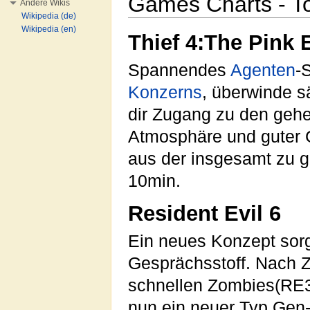
Games Charts - T
Andere Wikis
Wikipedia (de)
Wikipedia (en)
Thief 4:The Pink 
Spannendes
Agenten
-
Konzerns
, überwinde s
dir Zugang zu den geh
Atmosphäre und guter G
aus der insgesamt zu 
10min.
Resident Evil 6
Ein neues Konzept sor
Gesprächsstoff. Nach 
schnellen Zombies(RE3
nun ein neuer Typ Gen