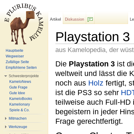
Artikel
Diskussion
L
F/b
Playstation 3
aus Kamelopedia, der wüs
Hauptseite
Wegweiser
Wechseln zu:
Navigation
,
Suche
Die
Playstation 3
ist d
Zufällige Seite
Empfohlene Seiten
weltweit und lässt die 
Schwesterprojekte
noch aus
Holz
fertigt, 
KameloNews
Gute Frage
ist die PS3 so sehr
HD
Gute Idee
KameloBooks
teilweise auch Full-HD
Kamelionary
begeistern in jeder Hins
Spiele & Co.
Mitmachen
Frage gerechtfertigt.
Werkzeuge