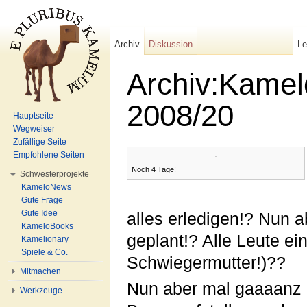
Archiv
Diskussion
L
Archiv:Kamel
2008/20
Hauptseite
Wegweiser
Wechseln zu:
Navigation
,
Suche
Zufällige Seite
Empfohlene Seiten
Noch 4 Tage!
Schwesterprojekte
KameloNews
Gute Frage
Gute Idee
alles erledigen!? Nun 
KameloBooks
geplant!? Alle Leute ei
Kamelionary
Spiele & Co.
Schwiegermutter!)??
Mitmachen
Nun aber mal gaaaanz ru
Werkzeuge