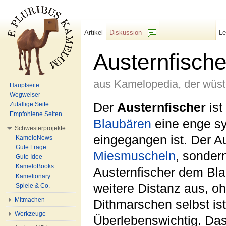
Artikel
Diskussion
L
F/b
Austernfische
aus Kamelopedia, der wüs
Hauptseite
Wegweiser
Wechseln zu:
Navigation
,
Suche
Der
Austernfischer
ist
Zufällige Seite
Empfohlene Seiten
Blaubären
eine enge s
Schwesterprojekte
eingegangen ist. Der Au
KameloNews
Gute Frage
Miesmuscheln
, sonder
Gute Idee
KameloBooks
Austernfischer dem Blau
Kamelionary
weitere Distanz aus, o
Spiele & Co.
Mitmachen
Dithmarschen selbst is
Werkzeuge
Überlebenswichtig. Das