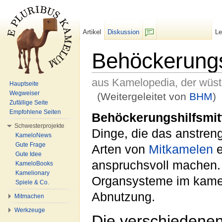
Artikel
Diskussion
L
F/b
Behöckerungsh
aus Kamelopedia, der wüs
Hauptseite
Wegweiser
(Weitergeleitet von
BHM
)
Zufällige Seite
Wechseln zu:
Navigation
,
Suche
Empfohlene Seiten
Behöckerungshilfsmit
Schwesterprojekte
Dinge, die das anstre
KameloNews
Gute Frage
Arten von
Mitkamelen
e
Gute Idee
anspruchsvoll machen.
KameloBooks
Kamelionary
Organsysteme im kamel
Spiele & Co.
Abnutzung.
Mitmachen
Werkzeuge
Die verschiedenen