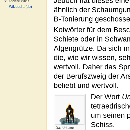
Jedoch hat dieses eine
Andere Wikis
Wikipedia (de)
ähnlich der Schaumgum
B-Tonierung geschosse
Kotwörter für dem Besc
Schiete oder in Schwa
Algengrütze. Da sich m
die, wie wir wissen, seh
wertvoll. Daher das Sp
der Berufszweig der Ar
beliebt und wertvoll.
Der Wort
Ur
tetraedrisc
um seinen p
Schiss.
Das Urkamel