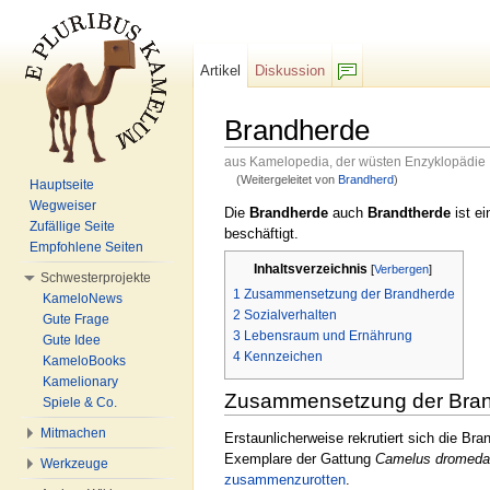
Artikel
Diskussion
F/b
Brandherde
aus Kamelopedia, der wüsten Enzyklopädie
(Weitergeleitet von
Brandherd
)
Hauptseite
Wechseln zu:
Navigation
,
Suche
Wegweiser
Die
Brandherde
auch
Brandtherde
ist ei
Zufällige Seite
beschäftigt.
Empfohlene Seiten
Inhaltsverzeichnis
[
Verbergen
]
Schwesterprojekte
1
Zusammensetzung der Brandherde
KameloNews
2
Sozialverhalten
Gute Frage
3
Lebensraum und Ernährung
Gute Idee
4
Kennzeichen
KameloBooks
Kamelionary
Zusammensetzung der Bra
Spiele & Co.
Mitmachen
Erstaunlicherweise rekrutiert sich die Br
Exemplare der Gattung
Camelus dromeda
Werkzeuge
zusammenzurotten
.