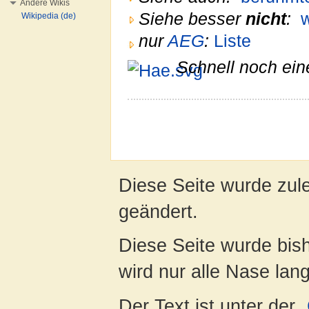
Andere Wikis
Siehe besser
nicht
:
Wikipedia (de)
nur
AEG
:
Liste
Schnell noch ein
Diese Seite wurde zul
geändert.
Diese Seite wurde bis
wird nur alle Nase lang 
Der Text ist unter der