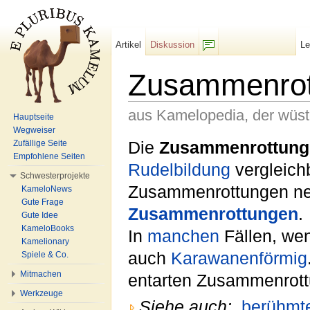
Artikel
Diskussion
L
F/b
Zusammenrot
aus Kamelopedia, der wüs
Hauptseite
Wegweiser
Wechseln zu:
Navigation
,
Suche
Die
Zusammenrottung
Zufällige Seite
Empfohlene Seiten
Rudelbildung
vergleich
Schwesterprojekte
Zusammenrottungen n
KameloNews
Gute Frage
Zusammenrottungen
.
Gute Idee
KameloBooks
In
manchen
Fällen, wen
Kamelionary
auch
Karawanenförmig
Spiele & Co.
Mitmachen
entarten Zusammenrot
Werkzeuge
Siehe auch:
berühmt